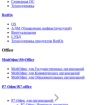
Серверная ОС
Техподдержка
RedOs
OS
АДМ (Управление инфраструктурой)
Виртуализация
СУБД
Техподдержка продуктов RedOs
Office
МойОфис\MyOffice
МойОфис для Государственных организаций
МойОфис для Коммерческих организаций
МойОфис для Образовательных организаций
Р7-Офис\R7-office
Р7-Офис для организаций
Р7-Офис: Именные лицензии