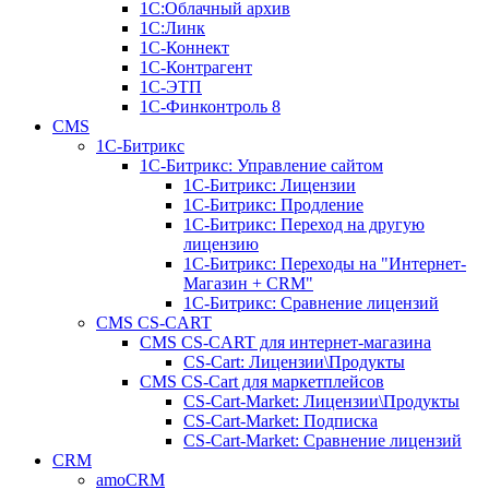
1С:Облачный архив
1С:Линк
1С-Коннект
1С-Контрагент
1С-ЭТП
1С-Финконтроль 8
CMS
1С-Битрикс
1С-Битрикc: Управление сайтом
1С-Битрикc: Лицензии
1С-Битрикc: Продление
1С-Битрикc: Переход на другую
лицензию
1С-Битрикc: Переходы на "Интернет-
Магазин + CRM"
1С-Битрикс: Сравнение лицензий
CMS CS-CART
CMS CS-CART для интернет-магазина
CS-Cart: Лицензии\Продукты
CMS CS-Cart для маркетплейсов
CS-Cart-Market: Лицензии\Продукты
CS-Cart-Market: Подписка
CS-Cart-Market: Сравнение лицензий
CRM
amoCRM