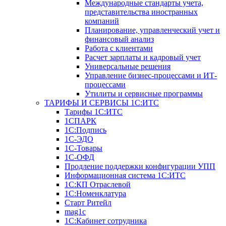
Международные стандарты учета,
представительства иностранных
компаний
Планирование, управленческий учет и
финансовый анализ
Работа с клиентами
Расчет зарплаты и кадровый учет
Универсальные решения
Управление бизнес-процессами и ИТ-
процессами
Утилиты и сервисные программы
ТАРИФЫ И СЕРВИСЫ 1С:ИТС
Тарифы 1С:ИТС
1СПАРК
1С:Подпись
1С-ЭДО
1С-Товары
1С-ОФД
Продление поддержки конфигурации УПП
Информационная система 1С:ИТС
1С:КП Отраслевой
1С:Номенклатура
Старт Ритейл
mag1c
1С:Кабинет сотрудника