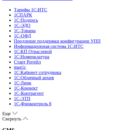
Тарифы 1С:ИТС
1СПАРК
1С:Подпись
1С-ЭДО
1С-Товары
1С-ОФД
Продление поддержки конфигурации УПП
Информационная система 1С:ИТС
1С:КП Отраслевой
1С:Номенклатура
Старт Ритейл
mag1c
1С:Кабинет сотрудника
1С:Облачный архив
1С:Линк
1С-Коннект
1С-Контрагент
1С-ЭТП
1С-Финконтроль 8
Еще
Свернуть