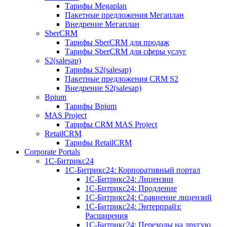
Тарифы Megaplan
Пакетные предложения Мегаплан
Внедрение Мегаплан
SberCRM
Тарифы SberCRM для продаж
Тарифы SberCRM для сферы услуг
S2(salesap)
Тарифы S2(salesap)
Пакетные предложения CRM S2
Внедрение S2(salesap)
Bpium
Тарифы Bpium
MAS Project
Тарифы CRM MAS Project
RetailCRM
Тарифы RetailCRM
Corporate Portals
1С-Битрикс24
1С-Битрикс24: Корпоративный портал
1С-Битрикс24: Лицензии
1С-Битрикс24: Продление
1С-Битрикс24: Сравнение лицензий
1С-Битрикс24: Энтерпрайз:
Расширения
1С-Битрикс24: Переходы на другую