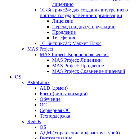
лицензию
1C-Битрикс24: для создания внутреннего
портала государственной организации
Лицензии
Переход на другую редакцию
Продление
Телефония
1С-Битрикс24: Маркет Плюс
MAS Project
MAS Project: Коробочная версия
MAS Project: Лицензии
MAS Project: Продление
MAS Project: Сравнение лицензий
OS
AstraLinux
ALD (домен)
Брест (виртуализация)
Обучение
ОС
Серверная ОС
Техподдержка
RedOs
OS
АДМ (Управление инфраструктурой)
Виртуализация