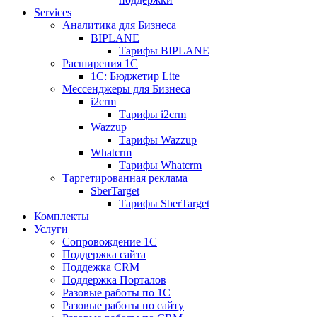
Services
Аналитика для Бизнеса
BIPLANE
Тарифы BIPLANE
Расширения 1С
1C: Бюджетир Lite
Мессенджеры для Бизнеса
i2crm
Тарифы i2crm
Wazzup
Тарифы Wazzup
Whatcrm
Тарифы Whatcrm
Таргетированная реклама
SberTarget
Тарифы SberTarget
Комплекты
Услуги
Сопровождение 1С
Поддержка сайта
Поддежка CRM
Поддержка Порталов
Разовые работы по 1С
Разовые работы по сайту