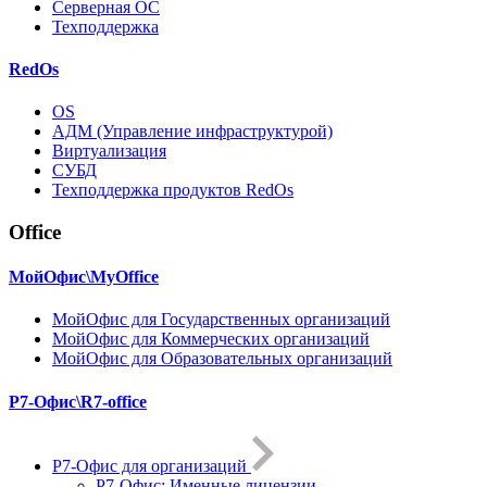
Серверная ОС
Техподдержка
RedOs
OS
АДМ (Управление инфраструктурой)
Виртуализация
СУБД
Техподдержка продуктов RedOs
Office
МойОфис\MyOffice
МойОфис для Государственных организаций
МойОфис для Коммерческих организаций
МойОфис для Образовательных организаций
Р7-Офис\R7-office
Р7-Офис для организаций
Р7-Офис: Именные лицензии