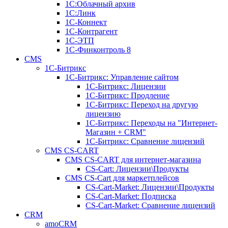
1С:Облачный архив
1С:Линк
1С-Коннект
1С-Контрагент
1С-ЭТП
1С-Финконтроль 8
CMS
1С-Битрикс
1С-Битрикc: Управление сайтом
1С-Битрикc: Лицензии
1С-Битрикc: Продление
1С-Битрикc: Переход на другую
лицензию
1С-Битрикc: Переходы на "Интернет-
Магазин + CRM"
1С-Битрикс: Сравнение лицензий
CMS CS-CART
CMS CS-CART для интернет-магазина
CS-Cart: Лицензии\Продукты
CMS CS-Cart для маркетплейсов
CS-Cart-Market: Лицензии\Продукты
CS-Cart-Market: Подписка
CS-Cart-Market: Сравнение лицензий
CRM
amoCRM