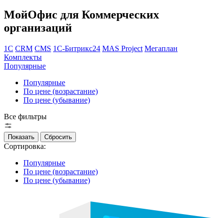
МойОфис для Коммерческих
организаций
1С
CRM
CMS
1С-Битрикс24
MAS Project
Мегаплан
Комплекты
Популярные
Популярные
По цене (возрастание)
По цене (убывание)
Все фильтры
Сортировка:
Популярные
По цене (возрастание)
По цене (убывание)