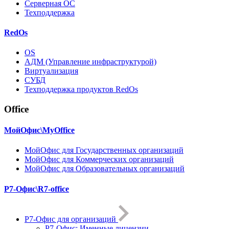
Серверная ОС
Техподдержка
RedOs
OS
АДМ (Управление инфраструктурой)
Виртуализация
СУБД
Техподдержка продуктов RedOs
Office
МойОфис\MyOffice
МойОфис для Государственных организаций
МойОфис для Коммерческих организаций
МойОфис для Образовательных организаций
Р7-Офис\R7-office
Р7-Офис для организаций
Р7-Офис: Именные лицензии