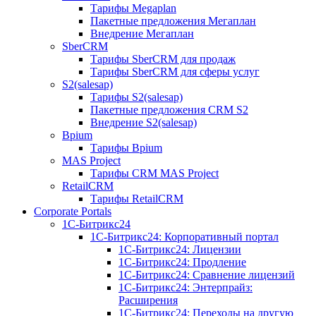
Тарифы Megaplan
Пакетные предложения Мегаплан
Внедрение Мегаплан
SberCRM
Тарифы SberCRM для продаж
Тарифы SberCRM для сферы услуг
S2(salesap)
Тарифы S2(salesap)
Пакетные предложения CRM S2
Внедрение S2(salesap)
Bpium
Тарифы Bpium
MAS Project
Тарифы CRM MAS Project
RetailCRM
Тарифы RetailCRM
Corporate Portals
1С-Битрикс24
1С-Битрикс24: Корпоративный портал
1С-Битрикс24: Лицензии
1С-Битрикс24: Продление
1С-Битрикс24: Сравнение лицензий
1С-Битрикс24: Энтерпрайз:
Расширения
1С-Битрикс24: Переходы на другую