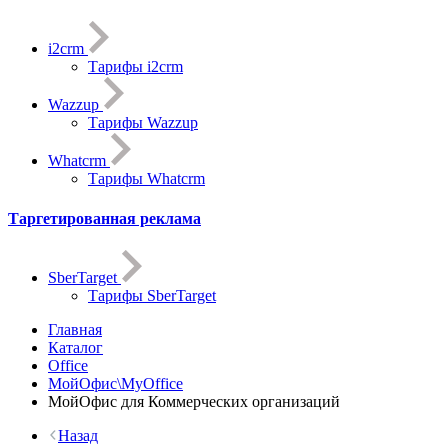
i2crm
Тарифы i2crm
Wazzup
Тарифы Wazzup
Whatcrm
Тарифы Whatcrm
Таргетированная реклама
SberTarget
Тарифы SberTarget
Главная
Каталог
Office
МойОфис\MyOffice
МойОфис для Коммерческих организаций
Назад