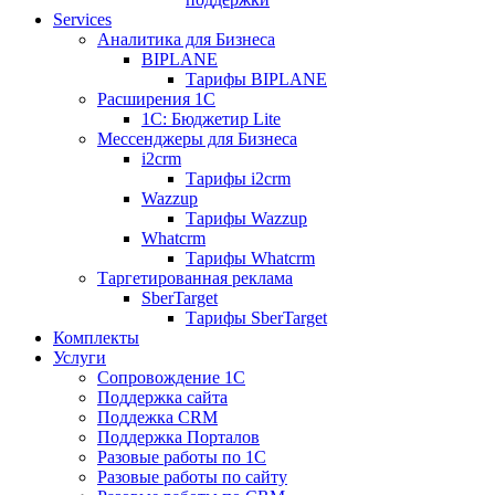
Services
Аналитика для Бизнеса
BIPLANE
Тарифы BIPLANE
Расширения 1С
1C: Бюджетир Lite
Мессенджеры для Бизнеса
i2crm
Тарифы i2crm
Wazzup
Тарифы Wazzup
Whatcrm
Тарифы Whatcrm
Таргетированная реклама
SberTarget
Тарифы SberTarget
Комплекты
Услуги
Сопровождение 1С
Поддержка сайта
Поддежка CRM
Поддержка Порталов
Разовые работы по 1С
Разовые работы по сайту