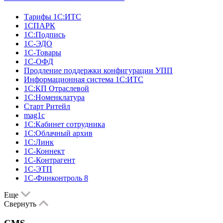
Тарифы 1С:ИТС
1СПАРК
1С:Подпись
1С-ЭДО
1С-Товары
1С-ОФД
Продление поддержки конфигурации УПП
Информационная система 1С:ИТС
1С:КП Отраслевой
1С:Номенклатура
Старт Ритейл
mag1c
1С:Кабинет сотрудника
1С:Облачный архив
1С:Линк
1С-Коннект
1С-Контрагент
1С-ЭТП
1С-Финконтроль 8
Еще
Свернуть