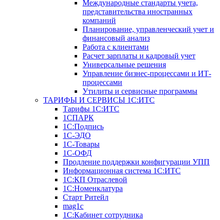
Международные стандарты учета,
представительства иностранных
компаний
Планирование, управленческий учет и
финансовый анализ
Работа с клиентами
Расчет зарплаты и кадровый учет
Универсальные решения
Управление бизнес-процессами и ИТ-
процессами
Утилиты и сервисные программы
ТАРИФЫ И СЕРВИСЫ 1С:ИТС
Тарифы 1С:ИТС
1СПАРК
1С:Подпись
1С-ЭДО
1С-Товары
1С-ОФД
Продление поддержки конфигурации УПП
Информационная система 1С:ИТС
1С:КП Отраслевой
1С:Номенклатура
Старт Ритейл
mag1c
1С:Кабинет сотрудника