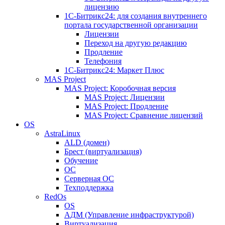
лицензию
1C-Битрикс24: для создания внутреннего
портала государственной организации
Лицензии
Переход на другую редакцию
Продление
Телефония
1С-Битрикс24: Маркет Плюс
MAS Project
MAS Project: Коробочная версия
MAS Project: Лицензии
MAS Project: Продление
MAS Project: Сравнение лицензий
OS
AstraLinux
ALD (домен)
Брест (виртуализация)
Обучение
ОС
Серверная ОС
Техподдержка
RedOs
OS
АДМ (Управление инфраструктурой)
Виртуализация