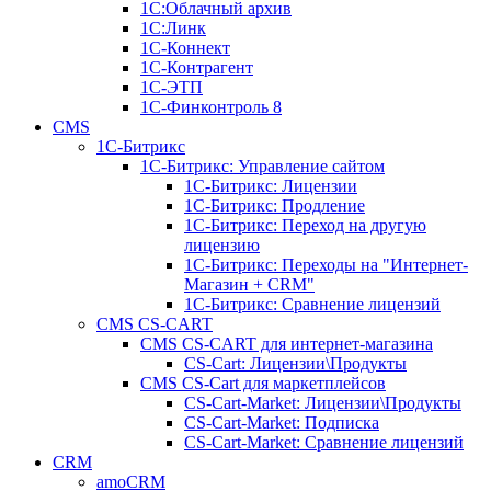
1С:Облачный архив
1С:Линк
1С-Коннект
1С-Контрагент
1С-ЭТП
1С-Финконтроль 8
CMS
1С-Битрикс
1С-Битрикc: Управление сайтом
1С-Битрикc: Лицензии
1С-Битрикc: Продление
1С-Битрикc: Переход на другую
лицензию
1С-Битрикc: Переходы на "Интернет-
Магазин + CRM"
1С-Битрикс: Сравнение лицензий
CMS CS-CART
CMS CS-CART для интернет-магазина
CS-Cart: Лицензии\Продукты
CMS CS-Cart для маркетплейсов
CS-Cart-Market: Лицензии\Продукты
CS-Cart-Market: Подписка
CS-Cart-Market: Сравнение лицензий
CRM
amoCRM