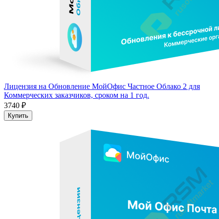
Лицензия на Обновление МойОфис Частное Облако 2 для
Коммерческих заказчиков, сроком на 1 год.
3740 ₽
Купить