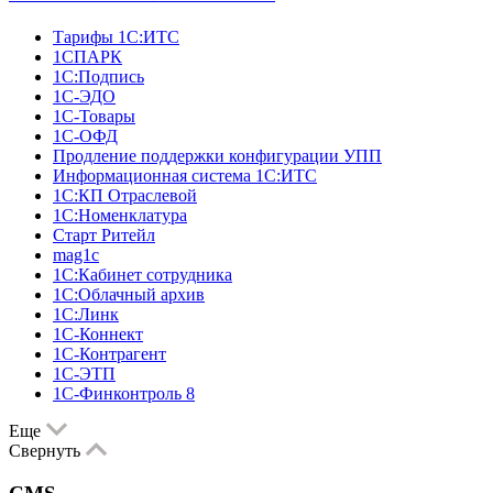
Тарифы 1С:ИТС
1СПАРК
1С:Подпись
1С-ЭДО
1С-Товары
1С-ОФД
Продление поддержки конфигурации УПП
Информационная система 1С:ИТС
1С:КП Отраслевой
1С:Номенклатура
Старт Ритейл
mag1c
1С:Кабинет сотрудника
1С:Облачный архив
1С:Линк
1С-Коннект
1С-Контрагент
1С-ЭТП
1С-Финконтроль 8
Еще
Свернуть