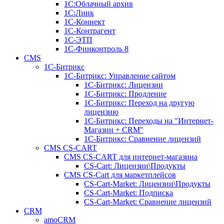
1С:Облачный архив
1С:Линк
1С-Коннект
1С-Контрагент
1С-ЭТП
1С-Финконтроль 8
CMS
1С-Битрикс
1С-Битрикc: Управление сайтом
1С-Битрикc: Лицензии
1С-Битрикc: Продление
1С-Битрикc: Переход на другую
лицензию
1С-Битрикc: Переходы на "Интернет-
Магазин + CRM"
1С-Битрикс: Сравнение лицензий
CMS CS-CART
CMS CS-CART для интернет-магазина
CS-Cart: Лицензии\Продукты
CMS CS-Cart для маркетплейсов
CS-Cart-Market: Лицензии\Продукты
CS-Cart-Market: Подписка
CS-Cart-Market: Сравнение лицензий
CRM
amoCRM