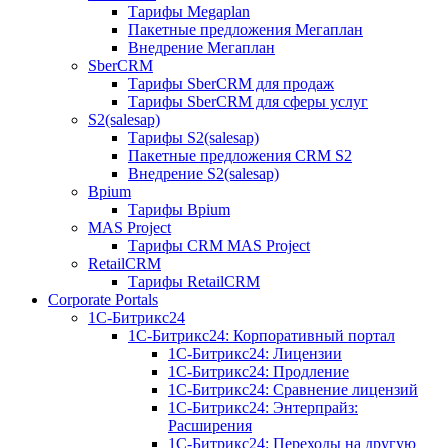
Тарифы Megaplan
Пакетные предложения Мегаплан
Внедрение Мегаплан
SberCRM
Тарифы SberCRM для продаж
Тарифы SberCRM для сферы услуг
S2(salesap)
Тарифы S2(salesap)
Пакетные предложения CRM S2
Внедрение S2(salesap)
Bpium
Тарифы Bpium
MAS Project
Тарифы CRM MAS Project
RetailCRM
Тарифы RetailCRM
Corporate Portals
1С-Битрикс24
1С-Битрикс24: Корпоративный портал
1С-Битрикс24: Лицензии
1С-Битрикс24: Продление
1С-Битрикс24: Сравнение лицензий
1С-Битрикс24: Энтерпрайз:
Расширения
1С-Битрикс24: Переходы на другую