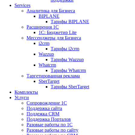
Services
Аналитика для Бизнеса
BIPLANE
Тарифы BIPLANE
Расширения 1С
1C: Бюджетир Lite
Мессенджеры для Бизнеса
i2crm
Тарифы i2crm
Wazzup
Тарифы Wazzup
Whatcrm
Тарифы Whatcrm
Таргетированная реклама
SberTarget
Тарифы SberTarget
Комплекты
Услуги
Сопровождение 1С
Поддержка сайта
Поддежка CRM
Поддержка Порталов
Разовые работы по 1С
Разовые работы по сайту