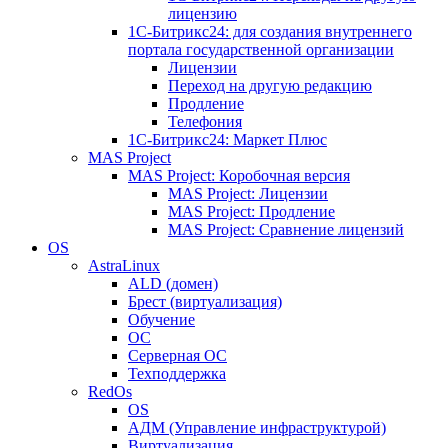
лицензию
1C-Битрикс24: для создания внутреннего
портала государственной организации
Лицензии
Переход на другую редакцию
Продление
Телефония
1С-Битрикс24: Маркет Плюс
MAS Project
MAS Project: Коробочная версия
MAS Project: Лицензии
MAS Project: Продление
MAS Project: Сравнение лицензий
OS
AstraLinux
ALD (домен)
Брест (виртуализация)
Обучение
ОС
Серверная ОС
Техподдержка
RedOs
OS
АДМ (Управление инфраструктурой)
Виртуализация