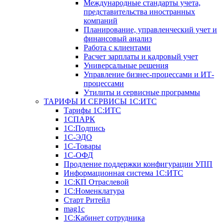
Международные стандарты учета,
представительства иностранных
компаний
Планирование, управленческий учет и
финансовый анализ
Работа с клиентами
Расчет зарплаты и кадровый учет
Универсальные решения
Управление бизнес-процессами и ИТ-
процессами
Утилиты и сервисные программы
ТАРИФЫ И СЕРВИСЫ 1С:ИТС
Тарифы 1С:ИТС
1СПАРК
1С:Подпись
1С-ЭДО
1С-Товары
1С-ОФД
Продление поддержки конфигурации УПП
Информационная система 1С:ИТС
1С:КП Отраслевой
1С:Номенклатура
Старт Ритейл
mag1c
1С:Кабинет сотрудника