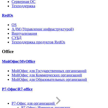
Серверная ОС
Техподдержка
RedOs
OS
АДМ (Управление инфраструктурой)
Виртуализация
СУБД
Техподдержка продуктов RedOs
Office
МойОфис\MyOffice
МойОфис для Государственных организаций
МойОфис для Коммерческих организаций
МойОфис для Образовательных организаций
Р7-Офис\R7-office
Р7-Офис для организаций
Р7-Офис: Именные лицензии