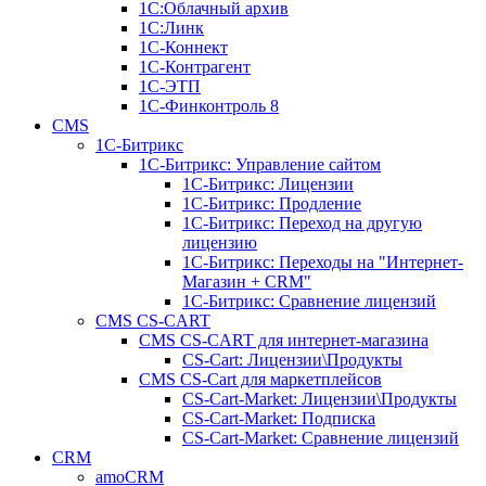
1С:Облачный архив
1С:Линк
1С-Коннект
1С-Контрагент
1С-ЭТП
1С-Финконтроль 8
CMS
1С-Битрикс
1С-Битрикc: Управление сайтом
1С-Битрикc: Лицензии
1С-Битрикc: Продление
1С-Битрикc: Переход на другую
лицензию
1С-Битрикc: Переходы на "Интернет-
Магазин + CRM"
1С-Битрикс: Сравнение лицензий
CMS CS-CART
CMS CS-CART для интернет-магазина
CS-Cart: Лицензии\Продукты
CMS CS-Cart для маркетплейсов
CS-Cart-Market: Лицензии\Продукты
CS-Cart-Market: Подписка
CS-Cart-Market: Сравнение лицензий
CRM
amoCRM