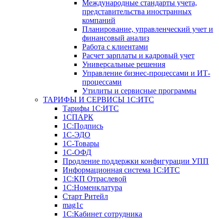
Международные стандарты учета,
представительства иностранных
компаний
Планирование, управленческий учет и
финансовый анализ
Работа с клиентами
Расчет зарплаты и кадровый учет
Универсальные решения
Управление бизнес-процессами и ИТ-
процессами
Утилиты и сервисные программы
ТАРИФЫ И СЕРВИСЫ 1С:ИТС
Тарифы 1С:ИТС
1СПАРК
1С:Подпись
1С-ЭДО
1С-Товары
1С-ОФД
Продление поддержки конфигурации УПП
Информационная система 1С:ИТС
1С:КП Отраслевой
1С:Номенклатура
Старт Ритейл
mag1c
1С:Кабинет сотрудника