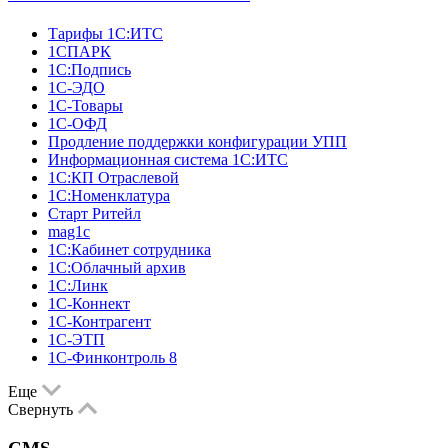
Тарифы 1С:ИТС
1СПАРК
1С:Подпись
1С-ЭДО
1С-Товары
1С-ОФД
Продление поддержки конфигурации УПП
Информационная система 1С:ИТС
1С:КП Отраслевой
1С:Номенклатура
Старт Ритейл
mag1c
1С:Кабинет сотрудника
1С:Облачный архив
1С:Линк
1С-Коннект
1С-Контрагент
1С-ЭТП
1С-Финконтроль 8
Еще
Свернуть