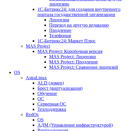
лицензию
1C-Битрикс24: для создания внутреннего
портала государственной организации
Лицензии
Переход на другую редакцию
Продление
Телефония
1С-Битрикс24: Маркет Плюс
MAS Project
MAS Project: Коробочная версия
MAS Project: Лицензии
MAS Project: Продление
MAS Project: Сравнение лицензий
OS
AstraLinux
ALD (домен)
Брест (виртуализация)
Обучение
ОС
Серверная ОС
Техподдержка
RedOs
OS
АДМ (Управление инфраструктурой)
Виртуализация