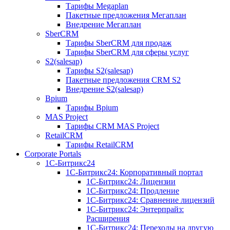
Тарифы Megaplan
Пакетные предложения Мегаплан
Внедрение Мегаплан
SberCRM
Тарифы SberCRM для продаж
Тарифы SberCRM для сферы услуг
S2(salesap)
Тарифы S2(salesap)
Пакетные предложения CRM S2
Внедрение S2(salesap)
Bpium
Тарифы Bpium
MAS Project
Тарифы CRM MAS Project
RetailCRM
Тарифы RetailCRM
Corporate Portals
1С-Битрикс24
1С-Битрикс24: Корпоративный портал
1С-Битрикс24: Лицензии
1С-Битрикс24: Продление
1С-Битрикс24: Сравнение лицензий
1С-Битрикс24: Энтерпрайз:
Расширения
1С-Битрикс24: Переходы на другую