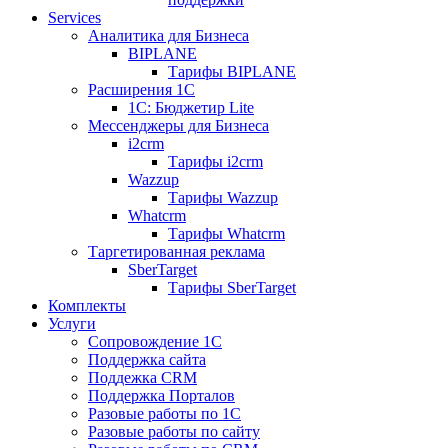
Services
Аналитика для Бизнеса
BIPLANE
Тарифы BIPLANE
Расширения 1С
1C: Бюджетир Lite
Мессенджеры для Бизнеса
i2crm
Тарифы i2crm
Wazzup
Тарифы Wazzup
Whatcrm
Тарифы Whatcrm
Таргетированная реклама
SberTarget
Тарифы SberTarget
Комплекты
Услуги
Сопровождение 1С
Поддержка сайта
Поддежка CRM
Поддержка Порталов
Разовые работы по 1С
Разовые работы по сайту