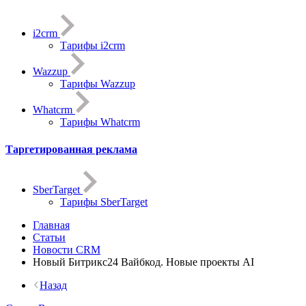
i2crm
Тарифы i2crm
Wazzup
Тарифы Wazzup
Whatcrm
Тарифы Whatcrm
Таргетированная реклама
SberTarget
Тарифы SberTarget
Главная
Статьи
Новости CRM
Новый Битрикс24 Вайбкод. Новые проекты AI
Назад