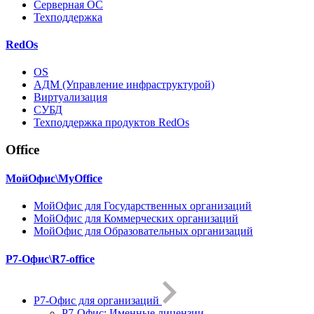
Серверная ОС
Техподдержка
RedOs
OS
АДМ (Управление инфраструктурой)
Виртуализация
СУБД
Техподдержка продуктов RedOs
Office
МойОфис\MyOffice
МойОфис для Государственных организаций
МойОфис для Коммерческих организаций
МойОфис для Образовательных организаций
Р7-Офис\R7-office
Р7-Офис для организаций
Р7-Офис: Именные лицензии